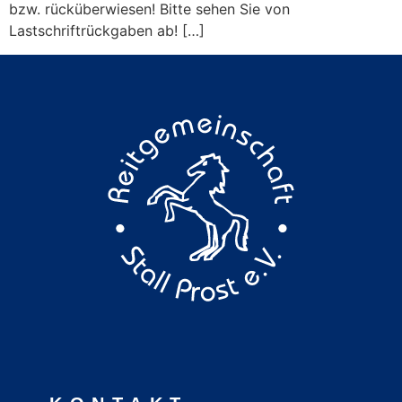
bzw. rücküberwiesen! Bitte sehen Sie von
Lastschriftrückgaben ab! […]