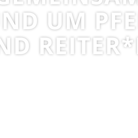
ND UM PF
ND REITER*