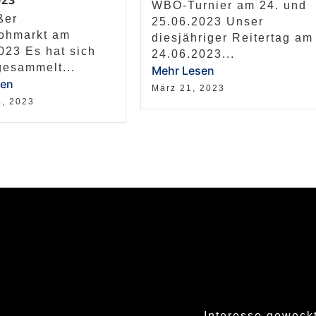
23
WBO-Turnier am 24. und
ßer
25.06.2023 Unser
lohmarkt am
diesjähriger Reitertag am
023 Es hat sich
24.06.2023...
esammelt...
Mehr Lesen
sen
März 21, 2023
4, 2023
Interesse geweckt