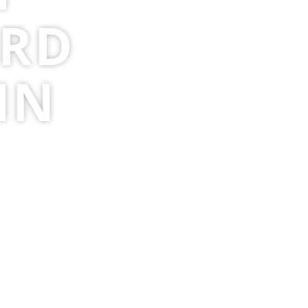
ERD
IN