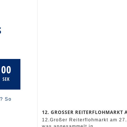
S
00
SEK
n? So
12. GROSSER REITERFLOHMARKT AM
12.Großer Reiterflohmarkt am 27.
was angesammelt in...